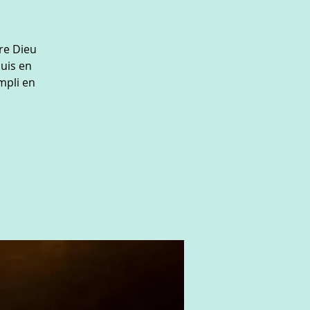
re Dieu
puis en
mpli en