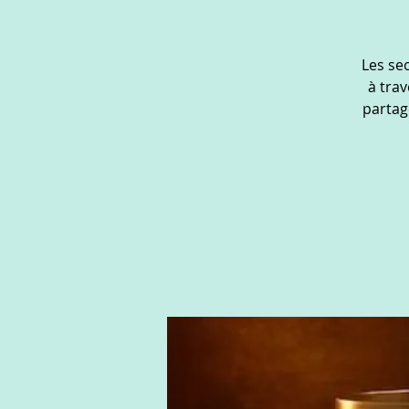
Les se
à trav
partag