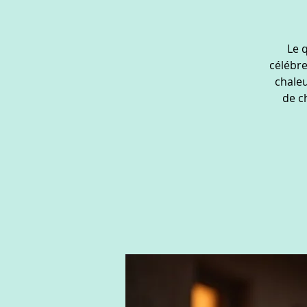
Le 
célébre
chale
de c