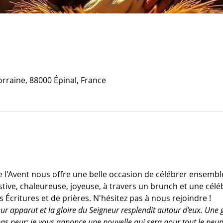
orraine, 88000 Épinal, France
l'Avent nous offre une belle occasion de célébrer ensemble 
estive, chaleureuse, joyeuse, à travers un brunch et une cé
 Écritures et de prières. N'hésitez pas à nous rejoindre ! 
r apparut et la gloire du Seigneur resplendit autour d’eux. Une g
 pas peur: je vous annonce une nouvelle qui sera pour tout le peupl