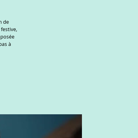
n de
festive,
mposée
pas à