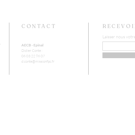
CONTACT
RECEVOI
Laisser nous votr
r
AECB - Epinal
Didier Conte :
06 03 22 96 07
d.conte@missionfpc.fr