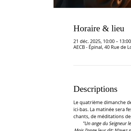
Horaire & lieu
21 déc. 2025, 10:00 – 13:00
AECB - Épinal, 40 Rue de L
Descriptions
Le quatrième dimanche de 
ici-bas. La matinée sera f
chants, de méditations des
"Un ange du Seigneur leu
Mais l’ange leur dit: N’ayez