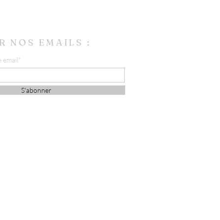
R NOS EMAILS :
e email*
S'abonner