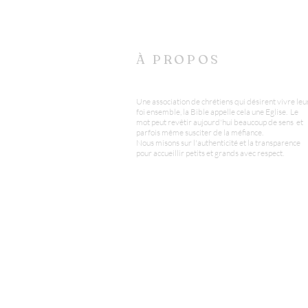
À PROPOS
Une association de chrétiens qui désirent vivre leu
foi ensemble, la Bible appelle cela une Eglise. Le
mot peut revêtir aujourd'hui beaucoup de sens et
parfois même susciter de la méfiance.
Nous misons sur l'authenticité et la transparence
pour accueillir petits et grands avec respect.