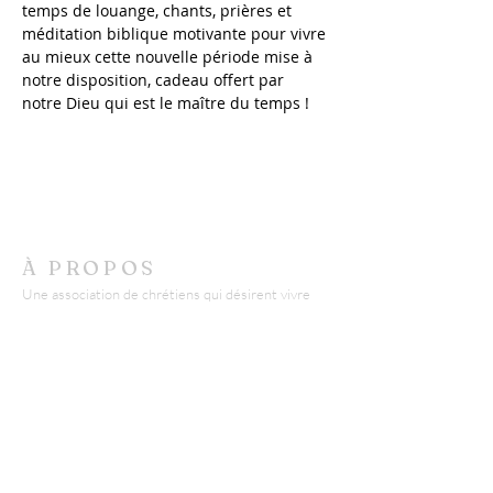
temps de louange, chants, prières et 
méditation biblique motivante pour vivre 
au mieux cette nouvelle période mise à 
notre disposition, cadeau offert par 
notre Dieu qui est le maître du temps !
À PROPOS
Une association de chrétiens qui désirent vivre
leur foi ensemble, la Bible appelle cela une Eglise.
Le mot peut revêtir aujourd'hui beaucoup de sens
et parfois même susciter de la méfiance.
Nous misons sur l'authenticité et la transparence
pour accueillir petits et grands avec respect.
CONTACT
AECB - Epinal