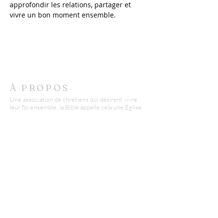
approfondir les relations, partager et 
vivre un bon moment ensemble.  
À PROPOS
Une association de chrétiens qui désirent vivre
leur foi ensemble, la Bible appelle cela une Eglise.
Le mot peut revêtir aujourd'hui beaucoup de sens
et parfois même susciter de la méfiance.
Nous misons sur l'authenticité et la transparence
pour accueillir petits et grands avec respect.
CONTACT
AECB - Epinal
Didier Conte :
06 03 22 96 07
d.conte@missionfpc.fr