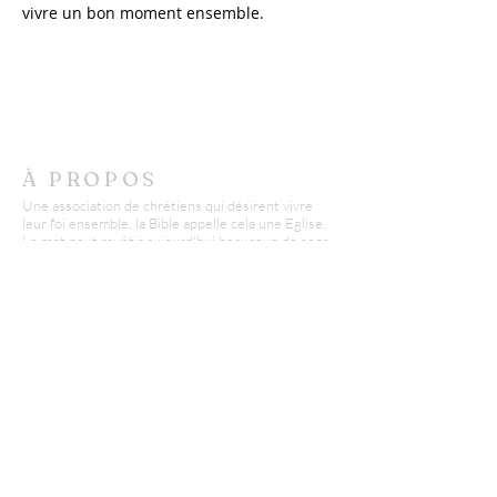
vivre un bon moment ensemble.  
À PROPOS
Une association de chrétiens qui désirent vivre
leur foi ensemble, la Bible appelle cela une Eglise.
Le mot peut revêtir aujourd'hui beaucoup de sens
et parfois même susciter de la méfiance.
Nous misons sur l'authenticité et la transparence
pour accueillir petits et grands avec respect.
CONTACT
AECB - Epinal
Didier Conte :
06 03 22 96 07
d.conte@missionfpc.fr