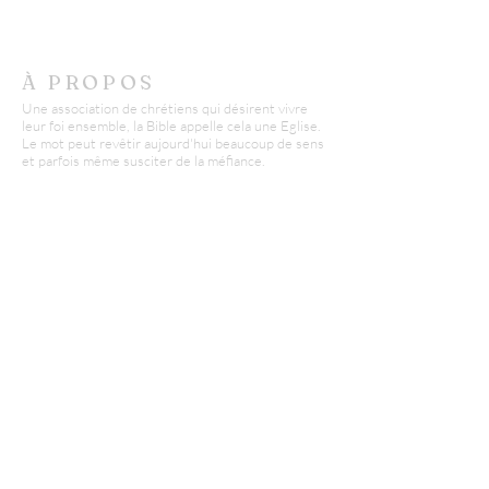
À PROPOS
Une association de chrétiens qui désirent vivre
leur foi ensemble, la Bible appelle cela une Eglise.
Le mot peut revêtir aujourd'hui beaucoup de sens
et parfois même susciter de la méfiance.
Nous misons sur l'authenticité et la transparence
pour accueillir petits et grands avec respect.
CONTACT
AECB - Epinal
Didier Conte :
06 03 22 96 07
d.conte@missionfpc.fr
RECEVOIR NOS EMAILS
:
Laisser nous votre email*