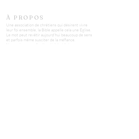
À PROPOS
Une association de chrétiens qui désirent vivre
leur foi ensemble, la Bible appelle cela une Eglise.
Le mot peut revêtir aujourd'hui beaucoup de sens
et parfois même susciter de la méfiance.
Nous misons sur l'authenticité et la transparence
pour accueillir petits et grands avec respect.
CONTACT
AECB - Epinal
Didier Conte :
06 03 22 96 07
d.conte@missionfpc.fr
RECEVOIR NOS EMAILS
:
Laisser nous votre email*