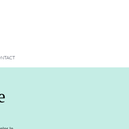
NTACT
e
eler le