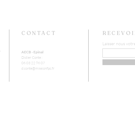
CONTACT
RECEVOI
Laisser nous votr
r
AECB - Epinal
Didier Conte :
06 03 22 96 07
d.conte@missionfpc.fr