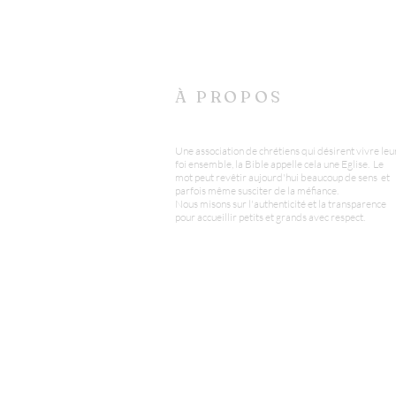
À PROPOS
Une association de chrétiens qui désirent vivre leu
foi ensemble, la Bible appelle cela une Eglise. Le
mot peut revêtir aujourd'hui beaucoup de sens et
parfois même susciter de la méfiance.
Nous misons sur l'authenticité et la transparence
pour accueillir petits et grands avec respect.