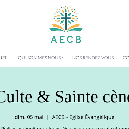
UEIL
QUI SOMMES NOUS ?
NOS RENDEZ-VOUS
CO
Culte & Sainte cèn
dim. 05 mai
  |  
AECB - Église Évangélique
l'Église se réunit pour louer Dieu, écouter sa parole et rapp