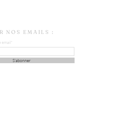
R NOS EMAILS :
e email*
S'abonner