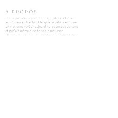
À PROPOS
Une association de chrétiens qui désirent vivre
leur foi ensemble, la Bible appelle cela une Eglise.
Le mot peut revêtir aujourd'hui beaucoup de sens
et parfois même susciter de la méfiance.
Nous misons sur l'authenticité et la transparence
pour accueillir petits et grands avec respect.
CONTACT
AECB - Epinal
Didier Conte :
06 03 22 96 07
d.conte@missionfpc.fr
RECEVOIR NOS EMAILS
:
Laisser nous votre email*