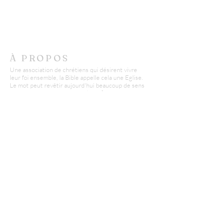
À PROPOS
Une association de chrétiens qui désirent vivre
leur foi ensemble, la Bible appelle cela une Eglise.
Le mot peut revêtir aujourd'hui beaucoup de sens
et parfois même susciter de la méfiance.
Nous misons sur l'authenticité et la transparence
pour accueillir petits et grands avec respect.
CONTACT
AECB - Epinal
Didier Conte :
06 03 22 96 07
d.conte@missionfpc.fr
RECEVOIR NOS EMAILS